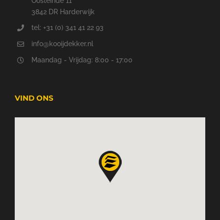
Oosteinde 11
3842 DR Harderwijk
tel: +31 (0) 341 41 22 93
info@kooijdekker.nl
Maandag - Vrijdag: 8:00 - 17:00
VIND ONS