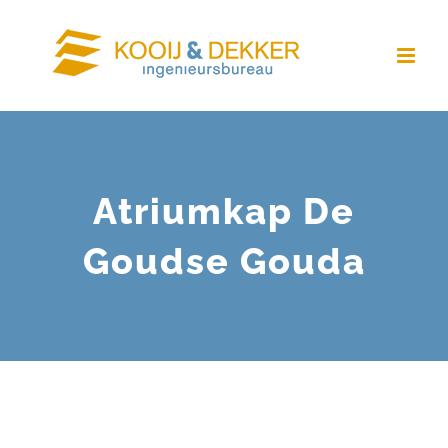
Ga
naar
inhoud
Atriumkap De
Goudse Gouda